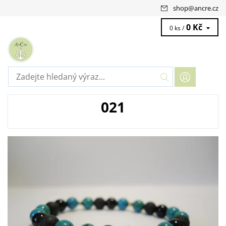
shop
@
ancre.cz
0 Kč
0 ks /
021