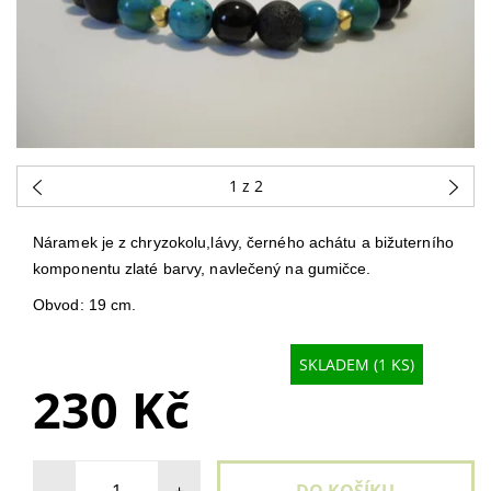
1
z 2
Náramek je z chryzokolu,lávy, černého achátu a bižuterního
komponentu zlaté barvy, navlečený na gumičce.
Obvod: 19 cm.
SKLADEM (1 KS)
230 Kč
-
+