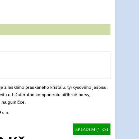
e z lesklého praskaného křišťálu, tyrkysového jaspisu,
deitu a bižuterního komponentu stříbrné barvy,
 na gumičce.
9 cm.
SKLADEM (1 KS)