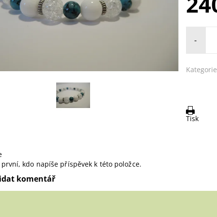
24
-
Kategorie
Tisk
e
první, kdo napíše příspěvek k této položce.
idat komentář