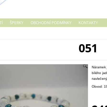
TÍ
ŠPERKY
OBCHODNÍ PODMÍNKY
KONTAKTY
051
Náramek j
bílého ja
navlečený
Obvod: 1