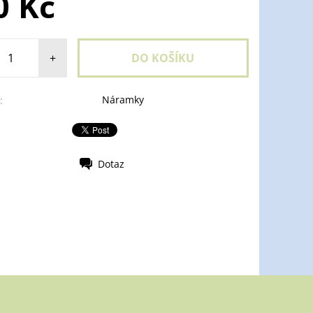
0 Kč
+
Náramky
:
Dotaz