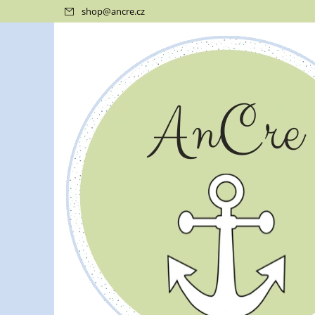
shop
@
ancre.cz