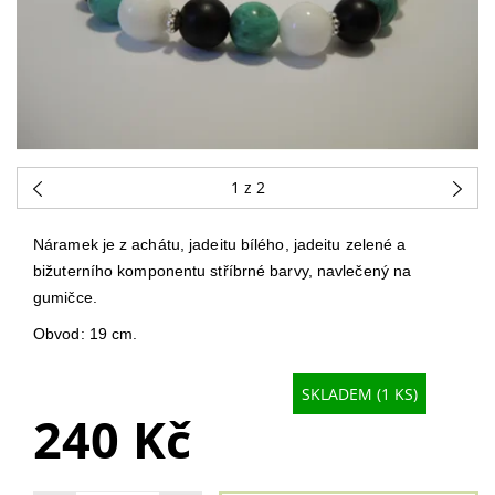
1
z 2
Náramek je z achátu, jadeitu bílého, jadeitu zelené a
bižuterního komponentu stříbrné barvy, navlečený na
gumičce.
Obvod: 19 cm.
SKLADEM (1 KS)
240 Kč