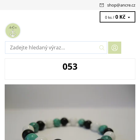
shop
@
ancre.cz
0 Kč
0 ks /
053