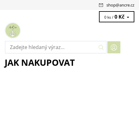
shop
@
ancre.cz
0 Kč
0 ks /
JAK NAKUPOVAT